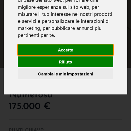
di base del sito web
,
per fornire una
migliore esperienza sul sito web
,
per
misurare il tuo interesse nei nostri prodotti
e servizi e personalizzare le interazioni di
marketing
,
per pubblicare annunci più
pertinenti per te
.
Accetto
Rifiuto
IN VENDITA
Cambia le mie impostazioni
"duplex Per Famiglia
Numerosa"
175.000 €
PUNTI CHIAVE: