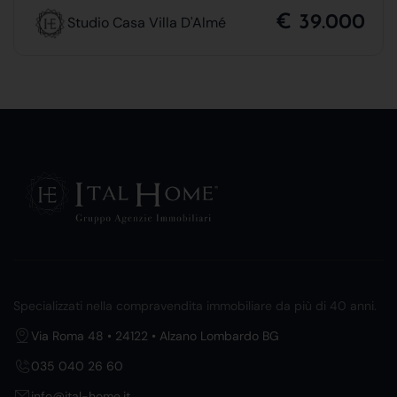
€ 39.000
Studio Casa Villa D'Almé
Specializzati nella compravendita immobiliare da più di 40 anni.
Via Roma 48 • 24122 • Alzano Lombardo BG
035 040 26 60
info@ital-home.it