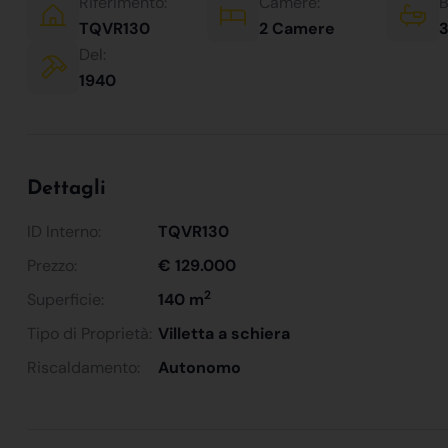
Riferimento:
Camere:
B
TQVR130
2 Camere
3
Del:
1940
Dettagli
ID Interno:
TQVR130
Prezzo:
€ 129.000
2
Superficie:
140 m
Tipo di Proprietà:
Villetta a schiera
Riscaldamento:
Autonomo