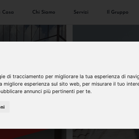
a Casa
Chi Siamo
Servizi
Il Gruppo
gie di tracciamento per migliorare la tua esperienza di navi
VENDUTO
na migliore esperienza sul sito web
,
per misurare il tuo inter
ubblicare annunci più pertinenti per te
.
oni