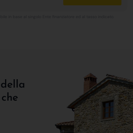
bile in base al singolo Ente finanziatore ed al tasso indicato.
 della
 che