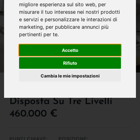
migliore esperienza sul sito web
,
per
misurare il tuo interesse nei nostri prodotti
e servizi e personalizzare le interazioni di
marketing
,
per pubblicare annunci più
pertinenti per te
.
Accetto
Rifiuto
Cambia le mie impostazioni
IN VENDITA
Palazzina Uffici Di 1200,
Disposta Su Tre Livelli
460.000 €
PUNTI CHIAVE:
POSIZIONE: