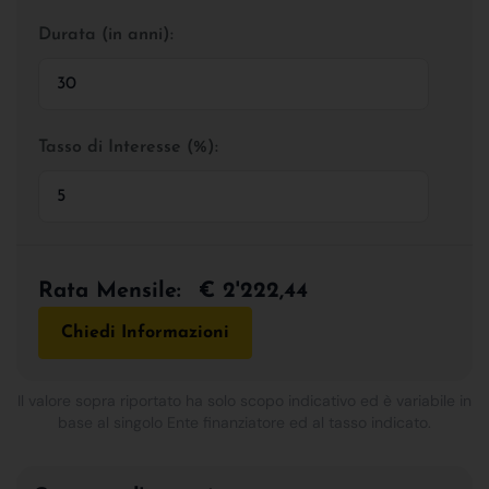
Durata (in anni):
Tasso di Interesse (%):
Rata Mensile:
€ 2'222,44
Chiedi Informazioni
Il valore sopra riportato ha solo scopo indicativo ed è variabile in
base al singolo Ente finanziatore ed al tasso indicato.