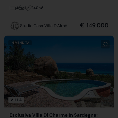
140m
2
4
1
€ 149.000
Studio Casa Villa D'Almé
IN VENDITA
VILLA
Esclusiva Villa Di Charme In Sardegna: