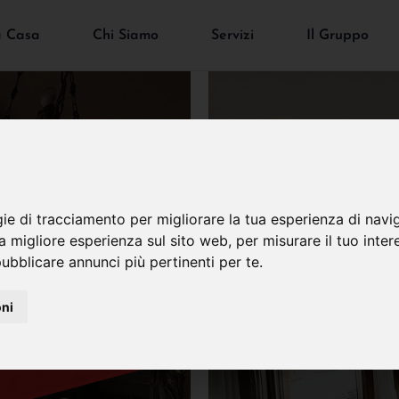
a Casa
Chi Siamo
Servizi
Il Gruppo
gie di tracciamento per migliorare la tua esperienza di navi
VENDUTO
na migliore esperienza sul sito web
,
per misurare il tuo inter
ubblicare annunci più pertinenti per te
.
oni