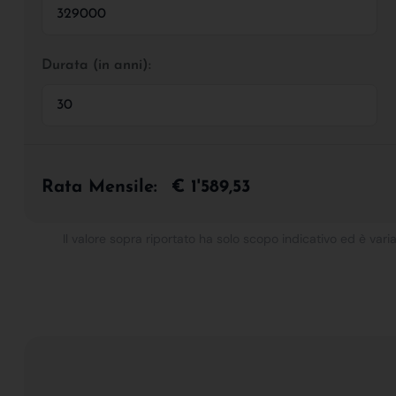
Durata (in anni):
Rata Mensile:
€ 1'589,53
Il valore sopra riportato ha solo scopo indicativo ed è varia