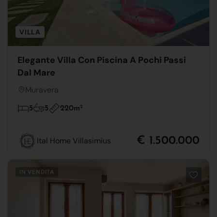
VILLA
Elegante Villa Con Piscina A Pochi Passi
Dal Mare
Muravera
220m
2
5
5
€ 1.500.000
Ital Home Villasimius
IN VENDITA