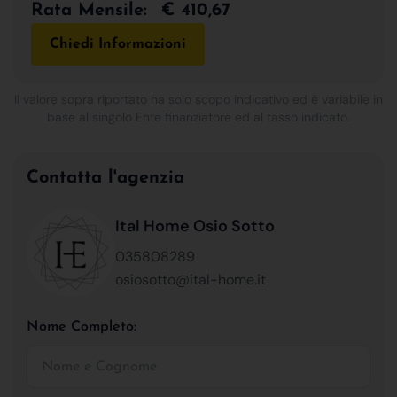
Rata Mensile:
€ 410,67
Chiedi Informazioni
Il valore sopra riportato ha solo scopo indicativo ed è variabile in
base al singolo Ente finanziatore ed al tasso indicato.
Contatta l'agenzia
Ital Home Osio Sotto
035808289
osiosotto@ital-home.it
Nome Completo: