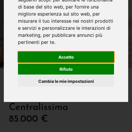
di base del sito web
,
per fornire una
migliore esperienza sul sito web
,
per
misurare il tuo interesse nei nostri prodotti
e servizi e personalizzare le interazioni di
marketing
,
per pubblicare annunci più
pertinenti per te
.
Accetto
Rifiuto
IN VENDITA
Cambia le mie impostazioni
Osio Sotto - Porzione Di
Casa In Zona
Centralissima
85.000 €