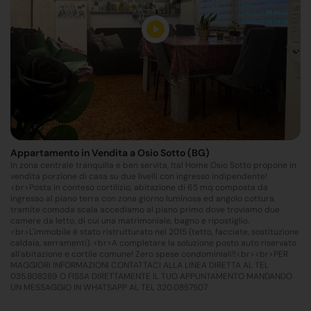
Appartamento in Vendita a Osio Sotto (BG)
In zona centrale tranquilla e ben servita, Ital Home Osio Sotto propone in
vendita porzione di casa su due livelli con ingresso indipendente!
<br>Posta in conteso cortilizio, abitazione di 65 mq composta da
ingresso al piano terra con zona giorno luminosa ed angolo cottura,
tramite comoda scala accediamo al piano primo dove troviamo due
camere da letto, di cui una matrimoniale, bagno e ripostiglio.
<br>L'immobile è stato ristrutturato nel 2015 (tetto, facciate, sostituzione
caldaia, serramenti). <br>A completare la soluzione posto auto riservato
all'abitazione e cortile comune! Zero spese condominiali!!<br><br>PER
MAGGIORI INFORMAZIONI CONTATTACI ALLA LINEA DIRETTA AL TEL
035.808289 O FISSA DIRETTAMENTE IL TUO APPUNTAMENTO MANDANDO
UN MESSAGGIO IN WHATSAPP AL TEL 320.0857507