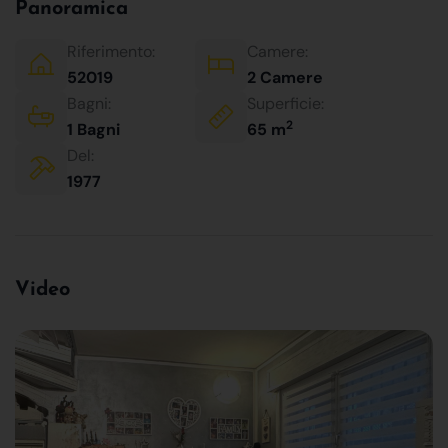
Panoramica
Riferimento:
Camere:
52019
2 Camere
Bagni:
Superficie:
2
1 Bagni
65 m
Del:
1977
Video