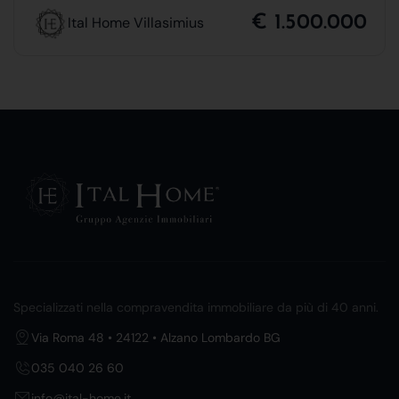
€ 1.500.000
Ital Home Villasimius
Specializzati nella compravendita immobiliare da più di 40 anni.
Via Roma 48 • 24122 • Alzano Lombardo BG
035 040 26 60
info@ital-home.it