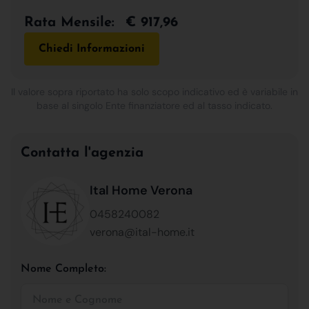
Rata Mensile:
€ 917,96
Chiedi Informazioni
Il valore sopra riportato ha solo scopo indicativo ed è variabile in
base al singolo Ente finanziatore ed al tasso indicato.
Contatta l'agenzia
Ital Home Verona
0458240082
verona@ital-home.it
Nome Completo: