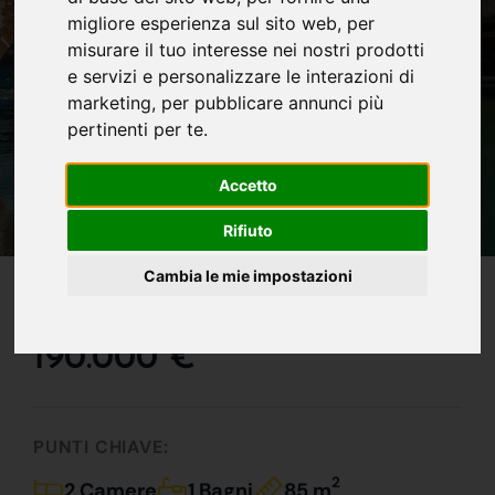
migliore esperienza sul sito web
,
per
misurare il tuo interesse nei nostri prodotti
e servizi e personalizzare le interazioni di
marketing
,
per pubblicare annunci più
pertinenti per te
.
Accetto
Rifiuto
IN VENDITA
Cambia le mie impostazioni
Attico In Borgo Milano !!!
190.000 €
PUNTI CHIAVE:
2
2 Camere
1 Bagni
85 m