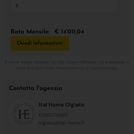
Rata Mensile:
€ 14'011,04
Chiedi Informazioni
Il valore sopra riportato ha solo scopo indicativo ed è variabile in
base al singolo Ente finanziatore ed al tasso indicato.
Contatta l'agenzia
Ital Home Olgiate
0399274065
olgiate@ital-home.it