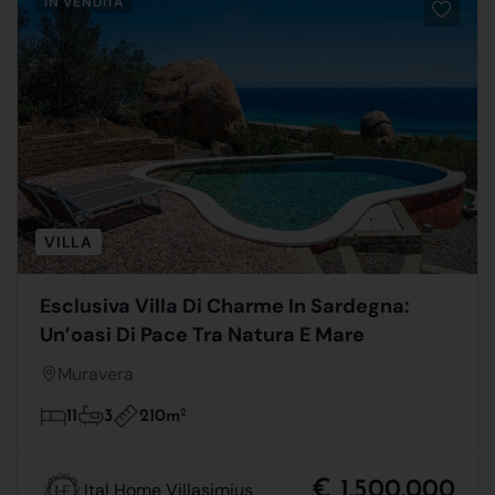
IN VENDITA
VILLA
Esclusiva Villa Di Charme In Sardegna:
Un’oasi Di Pace Tra Natura E Mare
Muravera
210m
2
11
3
€ 1.500.000
Ital Home Villasimius