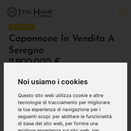
IN VENDITA
Capannone In Vendita A
Seregno
2.900.000 €
Noi usiamo i cookies
PUNTI CHIAVE:
POSIZIONE:
2
Questo sito web utilizza cookie e altre
2000 m
, Seregno
tecnologie di tracciamento per migliorare
la tua esperienza di navigazione per i
seguenti scopi:
per abilitare le funzionalità
Descrizione
di base del sito web
,
per fornire una
migliore esperienza sul sito web
,
per