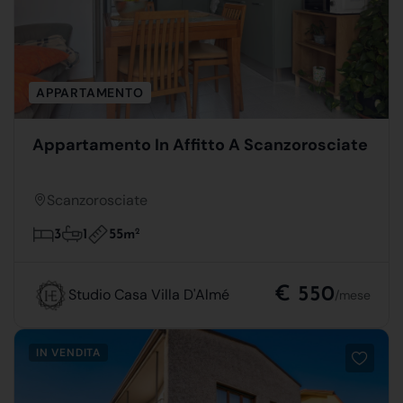
APPARTAMENTO
Appartamento In Affitto A Scanzorosciate
Scanzorosciate
55m
2
3
1
€ 550
Studio Casa Villa D'Almé
/mese
IN VENDITA