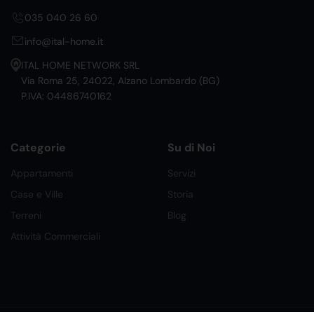
035 040 26 60
info@ital-home.it
ITAL HOME NETWORK SRL
Via Roma 25, 24022, Alzano Lombardo (BG)
P.IVA: 04486740162
Categorie
Su di Noi
Appartamenti
Servizi
Case e Ville
Storia
Terreni
Blog
Attività Commerciali