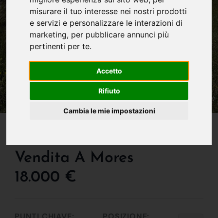
misurare il tuo interesse nei nostri prodotti
e servizi e personalizzare le interazioni di
marketing
,
per pubblicare annunci più
pertinenti per te
.
Accetto
Rifiuto
Cambia le mie impostazioni
IN VENDITA
Terreno Edificabile In
Vendita A Mores
18.000 €
PUNTI CHIAVE:
POSIZIONE: