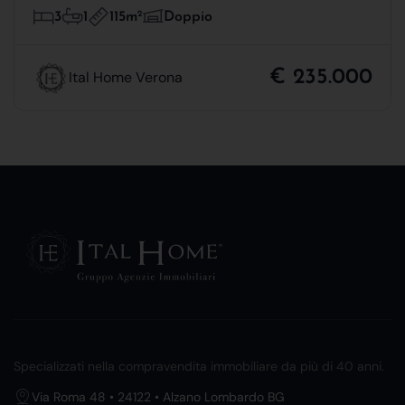
115m
2
3
1
Doppio
€ 235.000
Ital Home Verona
Specializzati nella compravendita immobiliare da più di 40 anni.
Via Roma 48 • 24122 • Alzano Lombardo BG