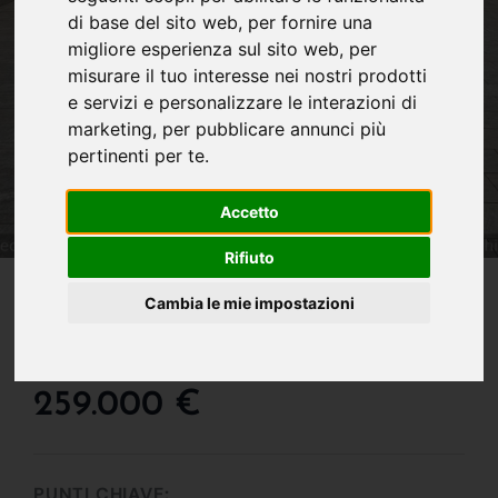
di base del sito web
,
per fornire una
migliore esperienza sul sito web
,
per
misurare il tuo interesse nei nostri prodotti
e servizi e personalizzare le interazioni di
marketing
,
per pubblicare annunci più
pertinenti per te
.
Accetto
Rifiuto
IN VENDITA
Cambia le mie impostazioni
Ampio Appartamento
Libero Da Subito !!!
259.000 €
PUNTI CHIAVE: