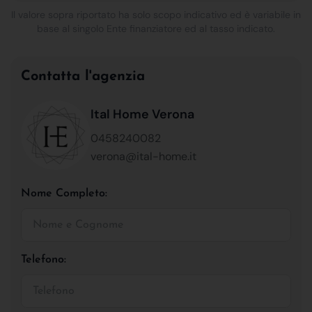
Il valore sopra riportato ha solo scopo indicativo ed è variabile in
base al singolo Ente finanziatore ed al tasso indicato.
Contatta l'agenzia
Ital Home Verona
0458240082
verona@ital-home.it
Nome Completo:
Telefono: