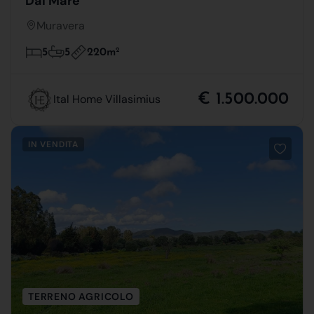
Dal Mare
Muravera
220m
2
5
5
€ 1.500.000
Ital Home Villasimius
IN VENDITA
TERRENO AGRICOLO