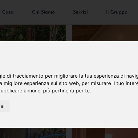
a Casa
Chi Siamo
Servizi
Il Gruppo
gie di tracciamento per migliorare la tua esperienza di navi
na migliore esperienza sul sito web
,
per misurare il tuo inter
ubblicare annunci più pertinenti per te
.
oni