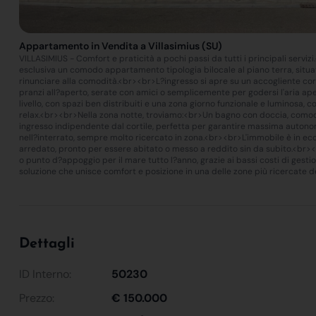
Appartamento in Vendita a Villasimius (SU)
VILLASIMIUS - Comfort e praticità a pochi passi da tutti i principali serviz
esclusiva un comodo appartamento tipologia bilocale al piano terra, situat
rinunciare alla comodità.<br><br>L?ingresso si apre su un accogliente cor
pranzi all?aperto, serate con amici o semplicemente per godersi l'aria ape
livello, con spazi ben distribuiti e una zona giorno funzionale e luminosa
relax.<br><br>Nella zona notte, troviamo:<br>Un bagno con doccia, comod
ingresso indipendente dal cortile, perfetta per garantire massima auto
nell?interrato, sempre molto ricercato in zona.<br><br>L'immobile è in ecc
arredato, pronto per essere abitato o messo a reddito sin da subito.<br
o punto d?appoggio per il mare tutto l?anno, grazie ai bassi costi di gesti
soluzione che unisce comfort e posizione in una delle zone più ricercate d
Dettagli
ID Interno:
50230
Prezzo:
€ 150.000