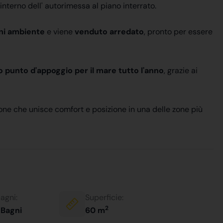
l'interno dell' autorimessa al piano interrato.
gni ambiente
e viene
venduto arredato
, pronto per essere
 punto d'appoggio per il mare tutto l'anno
, grazie ai
ione che unisce comfort e posizione in una delle zone più
agni:
Superficie:
2
 Bagni
60 m