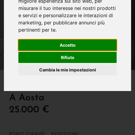
migliore esperienza sul sito web
,
per
misurare il tuo interesse nei nostri prodotti
e servizi e personalizzare le interazioni di
marketing
,
per pubblicare annunci più
pertinenti per te
.
Accetto
Rifiuto
Cambia le mie impostazioni
IN VENDITA
Box O Garage In Vendita
A Aosta
25.000 €
PUNTI CHIAVE:
POSIZIONE: