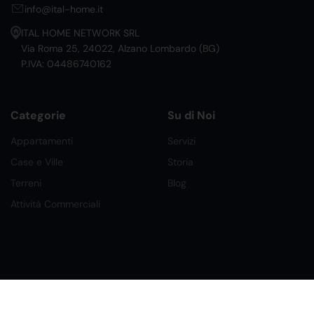
info@ital-home.it
ITAL HOME NETWORK SRL
Via Roma 25, 24022, Alzano Lombardo (BG)
P.IVA: 04486740162
Categorie
Su di Noi
Appartamenti
Servizi
Case e Ville
Storia
Terreni
Blog
Attività Commerciali
©2026 Ital Home Network Srl. Tutti i Diritti Riservati.
Creato da Future Labs
Condizioni, Privacy e Cookies