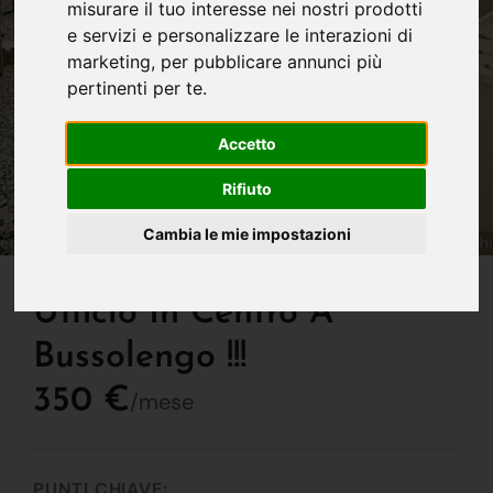
misurare il tuo interesse nei nostri prodotti
e servizi e personalizzare le interazioni di
marketing
,
per pubblicare annunci più
pertinenti per te
.
Accetto
Rifiuto
Cambia le mie impostazioni
IN AFFITTO
Ufficio In Centro A
Bussolengo !!!
350 €
/mese
PUNTI CHIAVE: