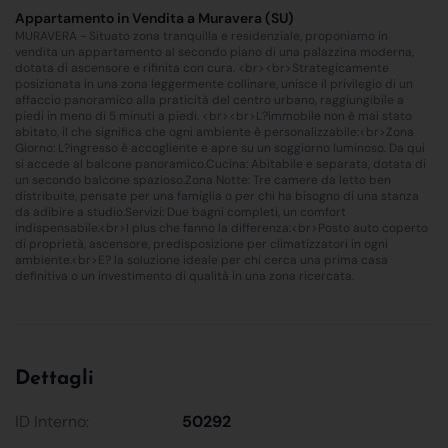
Appartamento in Vendita a Muravera (SU)
MURAVERA - Situato zona tranquilla e residenziale, proponiamo in
vendita un appartamento al secondo piano di una palazzina moderna,
dotata di ascensore e rifinita con cura. <br><br>Strategicamente
posizionata in una zona leggermente collinare, unisce il privilegio di un
affaccio panoramico alla praticità del centro urbano, raggiungibile a
piedi in meno di 5 minuti a piedi. <br><br>L?immobile non è mai stato
abitato, il che significa che ogni ambiente è personalizzabile:<br>Zona
Giorno: L?ingresso è accogliente e apre su un soggiorno luminoso. Da qui
si accede al balcone panoramico.Cucina: Abitabile e separata, dotata di
un secondo balcone spazioso.Zona Notte: Tre camere da letto ben
distribuite, pensate per una famiglia o per chi ha bisogno di una stanza
da adibire a studio.Servizi: Due bagni completi, un comfort
indispensabile.<br>I plus che fanno la differenza:<br>Posto auto coperto
di proprietà, ascensore, predisposizione per climatizzatori in ogni
ambiente.<br>E? la soluzione ideale per chi cerca una prima casa
definitiva o un investimento di qualità in una zona ricercata.
Dettagli
ID Interno:
50292