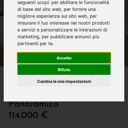
seguenti scopi:
per abilitare le funzionalità
di base del sito web
,
per fornire una
migliore esperienza sul sito web
,
per
misurare il tuo interesse nei nostri prodotti
e servizi e personalizzare le interazioni di
marketing
,
per pubblicare annunci più
pertinenti per te
.
Accetto
Rifiuto
IN VENDITA
Appartamento Nuovo,
Cambia le mie impostazioni
Mai Abitato, Con Vista
Panoramica
114.000 €