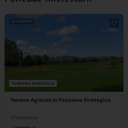
IN VENDITA
TERRENO AGRICOLO
Terreno Agricolo In Posizione Strategica
Villasimius
2