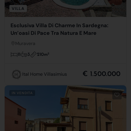
VILLA
Esclusiva Villa Di Charme In Sardegna:
Un’oasi Di Pace Tra Natura E Mare
Muravera
210m
2
11
3
€ 1.500.000
Ital Home Villasimius
IN VENDITA