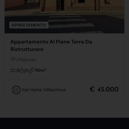
APPARTAMENTO
Appartamento Al Piano Terra Da
Ristrutturare
Villaputzu
110m
2
5
1
€ 45.000
Ital Home Villasimius