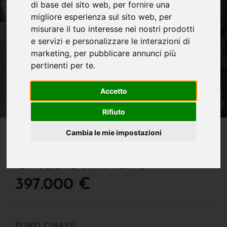
di base del sito web
,
per fornire una
migliore esperienza sul sito web
,
per
misurare il tuo interesse nei nostri prodotti
e servizi e personalizzare le interazioni di
marketing
,
per pubblicare annunci più
pertinenti per te
.
Accetto
Rifiuto
IN VENDITA
Cambia le mie impostazioni
Villa In Vendita A
Cividate Al Piano
397.000 €
PUNTI CHIAVE: