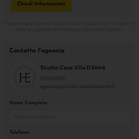
Chiedi Informazioni
Il valore sopra riportato ha solo scopo indicativo ed è variabile in
base al singolo Ente finanziatore ed al tasso indicato.
Contatta l'agenzia
Studio Casa Villa D'Almé
035639911
agenzia@studiocasavilladalme.it
Nome Completo:
Telefono: