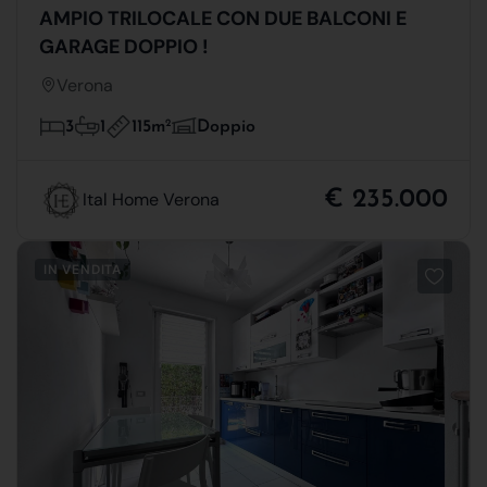
AMPIO TRILOCALE CON DUE BALCONI E
GARAGE DOPPIO !
Verona
115m
2
3
1
Doppio
€ 235.000
Ital Home Verona
IN VENDITA