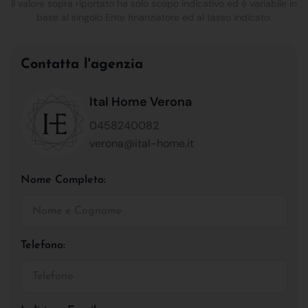
Il valore sopra riportato ha solo scopo indicativo ed è variabile in
base al singolo Ente finanziatore ed al tasso indicato.
Contatta l'agenzia
Ital Home Verona
0458240082
verona@ital-home.it
Nome Completo:
Telefono: