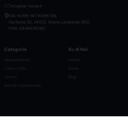
info@ital-home.it
ITAL HOME NETWORK SRL
Via Roma 25, 24022, Alzano Lombardo (BG)
P.IVA: 04486740162
Categorie
Su di Noi
Appartamenti
Servizi
Case e Ville
Storia
Terreni
Blog
Attività Commerciali
©2026 Ital Home Network Srl. Tutti i Diritti Riservati.
Creato da Future Labs
Condizioni, Privacy e Cookies