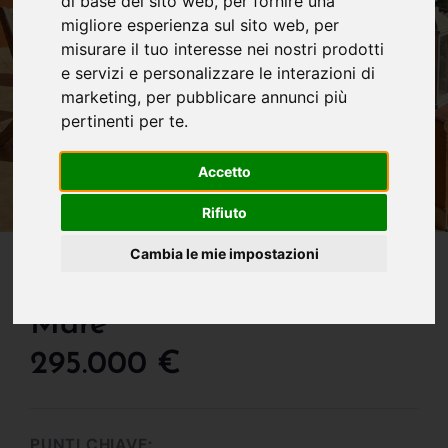
di base del sito web
,
per fornire una
migliore esperienza sul sito web
,
per
misurare il tuo interesse nei nostri prodotti
e servizi e personalizzare le interazioni di
marketing
,
per pubblicare annunci più
pertinenti per te
.
Accetto
Rifiuto
IN VENDITA
Cambia le mie impostazioni
Costa Rei: Villa Vista
Mare
295.000 €
PUNTI CHIAVE: