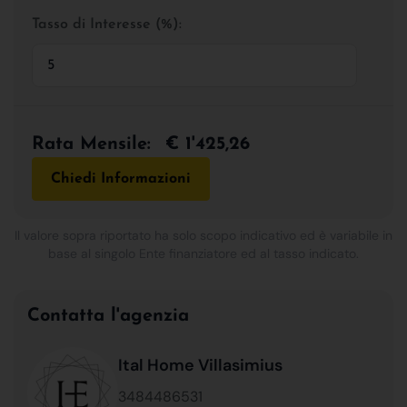
Tasso di Interesse (%):
Rata Mensile:
€ 1'425,26
Chiedi Informazioni
Il valore sopra riportato ha solo scopo indicativo ed è variabile in
base al singolo Ente finanziatore ed al tasso indicato.
Contatta l'agenzia
Ital Home Villasimius
3484486531