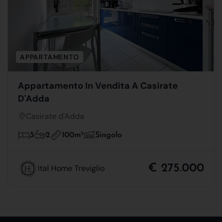
APPARTAMENTO
Appartamento In Vendita A Casirate
D'Adda
Casirate d'Adda
100m
2
3
2
Singolo
€ 275.000
Ital Home Treviglio