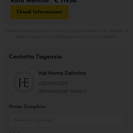
Rata Mensile:
€ 719,88
Chiedi Informazioni
Il valore sopra riportato ha solo scopo indicativo ed è variabile in
base al singolo Ente finanziatore ed al tasso indicato.
Contatta l'agenzia
Ital Home Dalmine
0354592284
dalmine@ital-home.it
Nome Completo: