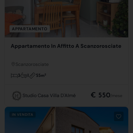
APPARTAMENTO
Appartamento In Affitto A Scanzorosciate
Scanzorosciate
55m
2
3
1
€ 550
Studio Casa Villa D'Almé
/mese
IN VENDITA