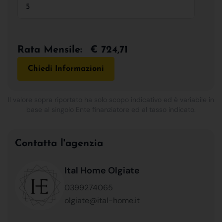
Rata Mensile:
€ 724,71
Chiedi Informazioni
Il valore sopra riportato ha solo scopo indicativo ed è variabile in
base al singolo Ente finanziatore ed al tasso indicato.
Contatta l'agenzia
Ital Home Olgiate
0399274065
olgiate@ital-home.it