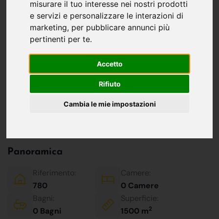
TERRENO EDIFICABILE PER VILLA SINGOLA
misurare il tuo interesse nei nostri prodotti
area completamente pianeggiante sul quale è
e servizi e personalizzare le interazioni di
marketing
,
per pubblicare annunci più
possibile di edificare 130 mq su unico piano oltre
pertinenti per te
.
a interrato
ideale per realizzare anche una piscina.
Accetto
L'ipotetico sviluppo prevede soluzione con
soggiorno cucina abitabile, tre camere e due
Rifiuto
bagni.
Cambia le mie impostazioni
Panoramica
Riferimento:
Camere:
780
0 Camere
Bagni:
Superficie:
2
0 Bagni
1500 m