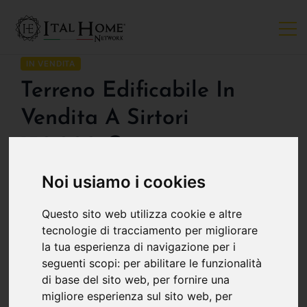
IN VENDITA
Terreno Edificabile In
Vendita A Sirtori
150.000 €
Noi usiamo i cookies
PUNTI CHIAVE:
POSIZIONE:
Questo sito web utilizza cookie e altre
2
1500 m
, Sirtori
tecnologie di tracciamento per migliorare
la tua esperienza di navigazione per i
seguenti scopi:
per abilitare le funzionalità
di base del sito web
,
per fornire una
Descrizione
migliore esperienza sul sito web
,
per