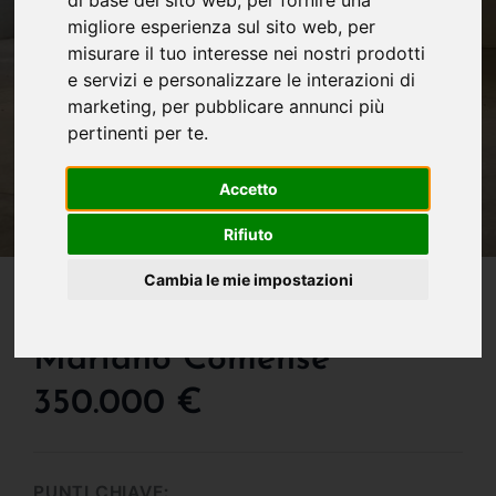
di base del sito web
,
per fornire una
migliore esperienza sul sito web
,
per
misurare il tuo interesse nei nostri prodotti
e servizi e personalizzare le interazioni di
marketing
,
per pubblicare annunci più
pertinenti per te
.
Accetto
Rifiuto
IN VENDITA
Cambia le mie impostazioni
Capannone In Vendita A
Mariano Comense
350.000 €
PUNTI CHIAVE: