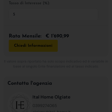
Tasso di Interesse (%):
Rata Mensile:
€ 1'690,99
Chiedi Informazioni
Il valore sopra riportato ha solo scopo indicativo ed è variabile in
base al singolo Ente finanziatore ed al tasso indicato.
Contatta l'agenzia
Ital Home Olgiate
0399274065