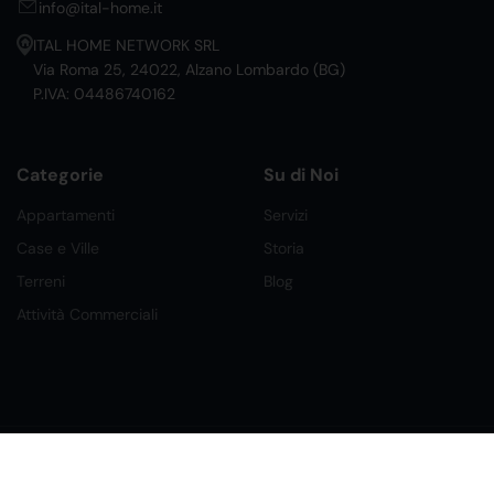
info@ital-home.it
ITAL HOME NETWORK SRL
Via Roma 25, 24022, Alzano Lombardo (BG)
P.IVA: 04486740162
Categorie
Su di Noi
Appartamenti
Servizi
Case e Ville
Storia
Terreni
Blog
Attività Commerciali
©2026 Ital Home Network Srl. Tutti i Diritti Riservati.
Creato da Future Labs
Condizioni, Privacy e Cookies