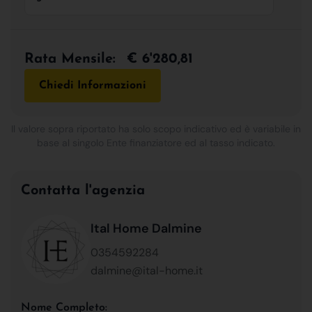
Rata Mensile:
€ 6'280,81
Chiedi Informazioni
Il valore sopra riportato ha solo scopo indicativo ed è variabile in
base al singolo Ente finanziatore ed al tasso indicato.
Contatta l'agenzia
Ital Home Dalmine
0354592284
dalmine@ital-home.it
Nome Completo: