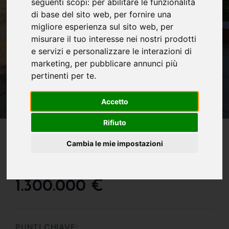
seguenti scopi:
per abilitare le funzionalità
di base del sito web
,
per fornire una
migliore esperienza sul sito web
,
per
misurare il tuo interesse nei nostri prodotti
e servizi e personalizzare le interazioni di
marketing
,
per pubblicare annunci più
pertinenti per te
.
Accetto
Rifiuto
IN VENDITA
Villa In Vendita A Torre
Cambia le mie impostazioni
De' Roveri
1.300.000 €
PUNTI CHIAVE: