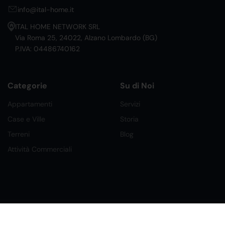
info@ital-home.it
ITAL HOME NETWORK SRL
Via Roma 25, 24022, Alzano Lombardo (BG)
P.IVA: 04486740162
Categorie
Su di Noi
Appartamenti
Servizi
Case e Ville
Storia
Terreni
Blog
Attività Commerciali
©2026 Ital Home Network Srl. Tutti i Diritti Riservati.
Creato da Future Labs
Condizioni, Privacy e Cookies