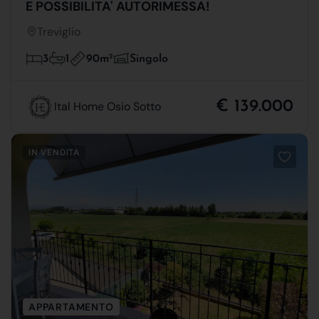
E POSSIBILITA' AUTORIMESSA!
Treviglio
90m
2
3
1
Singolo
€ 139.000
Ital Home Osio Sotto
IN VENDITA
APPARTAMENTO