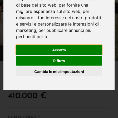
di base del sito web
,
per fornire una
migliore esperienza sul sito web
,
per
misurare il tuo interesse nei nostri prodotti
e servizi e personalizzare le interazioni di
marketing
,
per pubblicare annunci più
pertinenti per te
.
Accetto
Rifiuto
IN VENDITA
Cambia le mie impostazioni
Appartamento In Vendita
A Quartu Sant'elena
410.000 €
PUNTI CHIAVE: