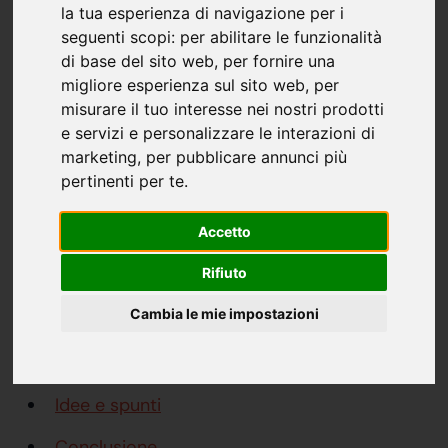
idee per arredare gli interni
la tua esperienza di navigazione per i
seguenti scopi:
per abilitare le funzionalità
della tua casa moderna!
di base del sito web
,
per fornire una
migliore esperienza sul sito web
,
per
Lo
stile moderno
è uno dei più gettonati ai giorni
misurare il tuo interesse nei nostri prodotti
nostri, vista la grande
semplicità
e la vasta
e servizi e personalizzare le interazioni di
accessibilità
per chiunque; ecco il motivo per cui
marketing
,
per pubblicare annunci più
pertinenti per te
.
l'articolo di oggi,
Case moderne interni
, viene
scritto: per dare la possibilità a chi, come te, sta
Accetto
pensando di arredare gli interni della propria casa
in stile moderno!
Rifiuto
Cambia le mie impostazioni
Indice
Colori e materiali
Idee e spunti
Conclusione