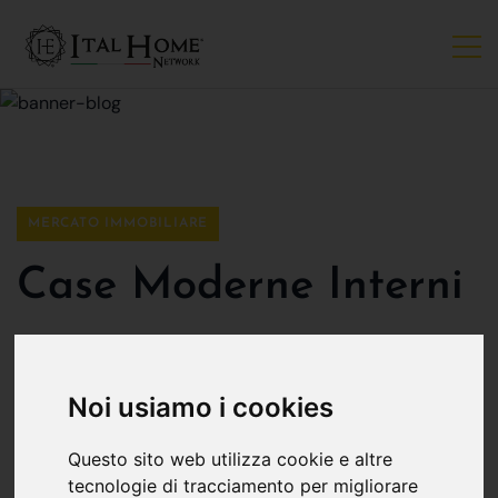
MERCATO IMMOBILIARE
Case Moderne Interni
Ital Home Bergamo
15 ottobre
Noi usiamo i cookies
Ecco Case moderne interni:
Questo sito web utilizza cookie e altre
l'articolo che ti darà le migliori
tecnologie di tracciamento per migliorare