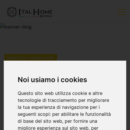
MERCATO IMMOBILIARE
Come Abbellire Un
Noi usiamo i cookies
Arco In Casa
Questo sito web utilizza cookie e altre
tecnologie di tracciamento per migliorare
la tua esperienza di navigazione per i
Ital Home Bergamo
02 aprile
seguenti scopi:
per abilitare le funzionalità
di base del sito web
,
per fornire una
migliore esperienza sul sito web
,
per
Ecco 10 idee e spunti su come