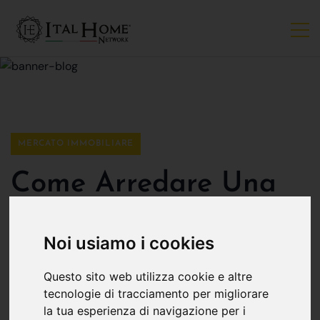
MERCATO IMMOBILIARE
Come Arredare Una
Mansarda
Noi usiamo i cookies
Ital Home Bergamo
20 novembre
Questo sito web utilizza cookie e altre
tecnologie di tracciamento per migliorare
la tua esperienza di navigazione per i
Hai affittato una mansarda e