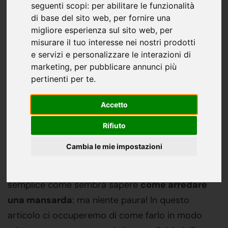
seguenti scopi:
per abilitare le funzionalità
non sai come arredarla?
di base del sito web
,
per fornire una
migliore esperienza sul sito web
,
per
Oppure stai riprendendo in
misurare il tuo interesse nei nostri prodotti
mano quella che ormai usavi
e servizi e personalizzare le interazioni di
marketing
,
per pubblicare annunci più
solo come cantina? Qualunque
pertinenti per te
.
sia il motivo, non importa: ecco
Accetto
qualche semplice passo per
capire come arredare una
Rifiuto
mansarda!
Cambia le mie impostazioni
Come già esposto nel titolo, potrebbe non essere
semplice come sembra sapere
come arredare
una mansarda
: ma niente paura! In questo
articolo ci occuperemo di come farlo in modo