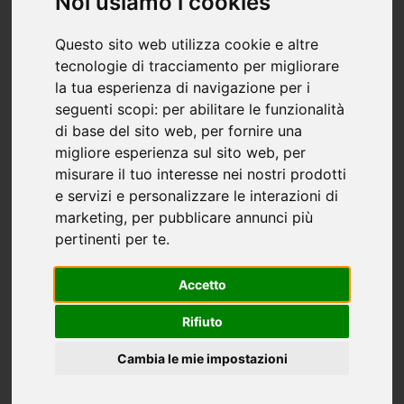
Noi usiamo i cookies
Questo sito web utilizza cookie e altre
Il mercato immobiliare a
tecnologie di tracciamento per migliorare
Bergamo: una panoramica
la tua esperienza di navigazione per i
seguenti scopi:
per abilitare le funzionalità
generale
di base del sito web
,
per fornire una
migliore esperienza sul sito web
,
per
Il mercato immobiliare a Bergamo rappresenta
misurare il tuo interesse nei nostri prodotti
un'interessante opportunità per chi desidera
e servizi e personalizzare le interazioni di
acquistare una casa in questa città. L'offerta di
marketing
,
per pubblicare annunci più
immobili è variegata, con una vasta selezione tra
pertinenti per te
.
appartamenti, villette a schiera e case
Accetto
indipendenti. La domanda è sostenuta sia da
coloro che cercano una soluzione abitativa, sia da
Rifiuto
investitori che vedono il potenziale di crescita di
Cambia le mie impostazioni
questa zona.