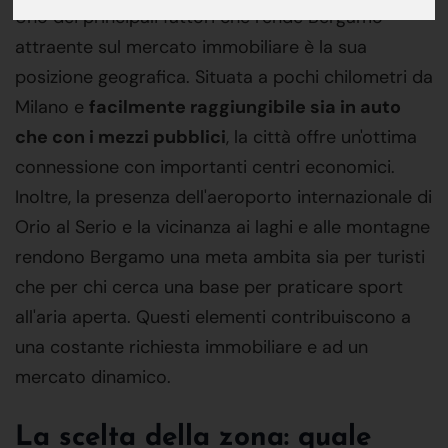
Uno dei principali fattori che rende Bergamo
attraente sul mercato immobiliare è la sua
posizione geografica. Situata a pochi chilometri da
Milano e
facilmente raggiungibile sia in auto
che con i mezzi pubblici
, la città offre un'ottima
connessione con importanti centri economici.
Inoltre, la presenza dell'aeroporto internazionale di
Orio al Serio e la vicinanza ai laghi e alle montagne
rendono Bergamo una meta ambita sia per turisti
che per chi cerca una base per praticare sport
all'aria aperta. Questi elementi contribuiscono a
una costante richiesta immobiliare e ad un
mercato dinamico.
La scelta della zona: quale