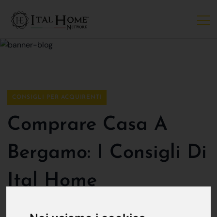
CONSIGLI PER ACQUIRENTI
Comprare Casa A
Bergamo: I Consigli Di
Ital Home
Ital Home Bergamo
25 ottobre