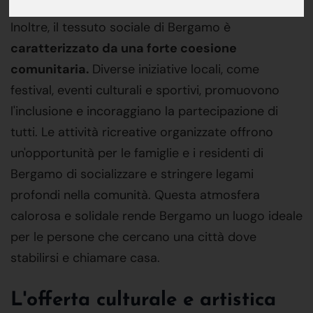
Inoltre, il tessuto sociale di Bergamo è
caratterizzato da una forte coesione
comunitaria.
Diverse iniziative locali, come
festival, eventi culturali e sportivi, promuovono
l'inclusione e incoraggiano la partecipazione di
tutti. Le attività ricreative organizzate offrono
un'opportunità per le famiglie e i residenti di
Bergamo di socializzare e stringere legami
profondi nella comunità. Questa atmosfera
calorosa e solidale rende Bergamo un luogo ideale
per le persone che cercano una città dove
stabilirsi e chiamare casa.
L'offerta culturale e artistica