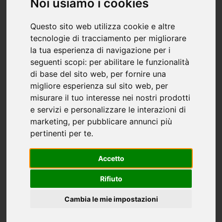
Noi usiamo i cookies
Ital Home Bergamo
30 ottobre
Questo sito web utilizza cookie e altre
tecnologie di tracciamento per migliorare
la tua esperienza di navigazione per i
L'atmosfera accogliente e
seguenti scopi:
per abilitare le funzionalità
familiare
di base del sito web
,
per fornire una
migliore esperienza sul sito web
,
per
Il primo elemento che rende Bergamo
un luogo
misurare il tuo interesse nei nostri prodotti
e servizi e personalizzare le interazioni di
con un'atmosfera accogliente e familiare
è
marketing
,
per pubblicare annunci più
l'affabilità della sua gente. Gli abitanti di questa
pertinenti per te
.
città sono noti per la loro gentilezza e ospitalità,
facendoti sentire a casa fin dal primo momento.
Accetto
Non importa se sei un turista in cerca di
Rifiuto
informazioni o un nuovo arrivato che cerca
Cambia le mie impostazioni
indicazioni, gli abitanti di Bergamo sono sempre
pronti ad offrire una mano amichevole e cordiale.