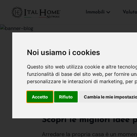
Immobili
Valut
Noi usiamo i cookies
CONSIGLI PER ACQUIRENTI
Questo sito web utilizza cookie e altre tecnolo
funzionalità di base del sito web
,
per fornire u
Idee Per Arreda
personalizzare le interazioni di marketing
,
per p
Accetto
Rifiuto
Cambia le mie impostazi
Ital Home
01 dicembre
Scopri le migliori idee 
Arredare la propria casa è un momen