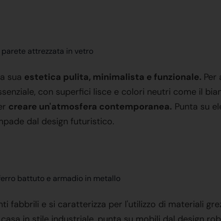
la sua
estetica pulita, minimalista e funzionale.
Per 
enziale, con superfici lisce e colori neutri come il bianco
per
creare un'atmosfera contemporanea.
Punta su el
mpade dal design futuristico.
nti fabbrili e si caratterizza per l'utilizzo di materiali gr
casa in stile industriale, punta su mobili dal design ro