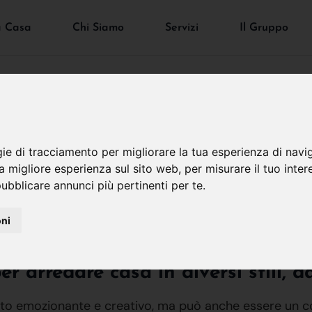
a Casa
Chi Siamo
Servizi
Il Gruppo
gie di tracciamento per migliorare la tua esperienza di navi
na migliore esperienza sul sito web
,
per misurare il tuo inter
re Casa In Diversi Stil
ubblicare annunci più pertinenti per te
.
oni
per arredare casa in diversi stili, 
to emozionante e creativo, ma può anche essere un c