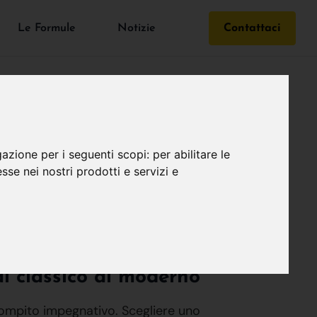
Le Formule
Notizie
Contattaci
gazione per i seguenti scopi:
per abilitare le
esse nei nostri prodotti e servizi e
i
dal classico al moderno
ompito impegnativo. Scegliere uno