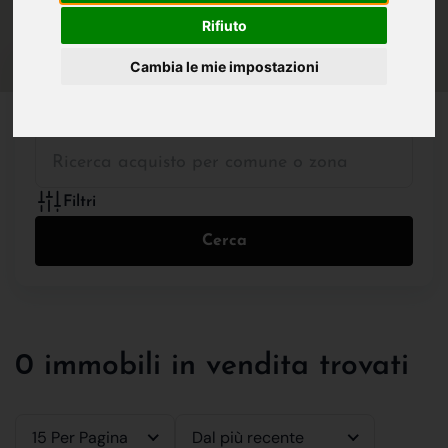
IN VENDITA
IN AFFITTO
Rifiuto
Cambia le mie impostazioni
Tutte le Tipologie
Filtri
Cerca
0 immobili in vendita trovati
15 Per Pagina
Dal più recente