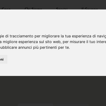
a Casa
Chi Siamo
Servizi
Il Gruppo
gie di tracciamento per migliorare la tua esperienza di navi
na migliore esperienza sul sito web
,
per misurare il tuo inter
ubblicare annunci più pertinenti per te
.
oni