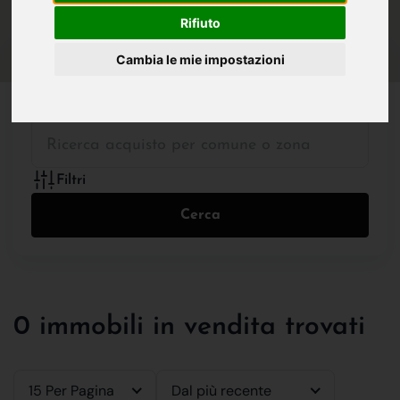
IN VENDITA
IN AFFITTO
Rifiuto
Cambia le mie impostazioni
Tutte le Tipologie
Filtri
Cerca
0 immobili in vendita trovati
15 Per Pagina
Dal più recente