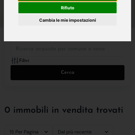
IN VENDITA
IN AFFITTO
Rifiuto
Cambia le mie impostazioni
Tutte le Tipologie
Filtri
Cerca
0 immobili in vendita trovati
15 Per Pagina
Dal più recente