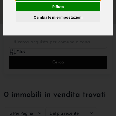
IN VENDITA
IN AFFITTO
Rifiuto
Cambia le mie impostazioni
Tutte le Tipologie
Filtri
Cerca
0 immobili in vendita trovati
15 Per Pagina
Dal più recente