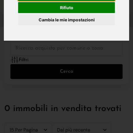
IN VENDITA
IN AFFITTO
Rifiuto
Cambia le mie impostazioni
Tutte le Tipologie
Filtri
Cerca
0 immobili in vendita trovati
15 Per Pagina
Dal più recente