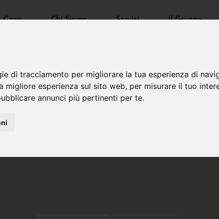
a Casa
Chi Siamo
Servizi
Il Gruppo
gie di tracciamento per migliorare la tua esperienza di navi
na migliore esperienza sul sito web
,
per misurare il tuo inter
ubblicare annunci più pertinenti per te
.
oni