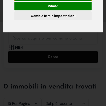
IN VENDITA
IN AFFITTO
Rifiuto
Cambia le mie impostazioni
Tutte le Tipologie
Filtri
Cerca
0 immobili in vendita trovati
15 Per Pagina
Dal più recente