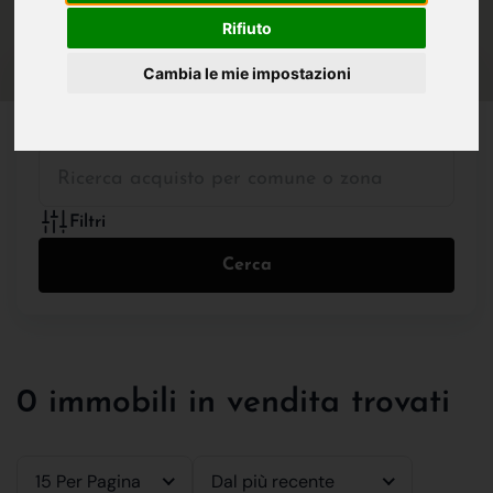
IN VENDITA
IN AFFITTO
Rifiuto
Cambia le mie impostazioni
Tutte le Tipologie
Filtri
Cerca
0 immobili in vendita trovati
15 Per Pagina
Dal più recente