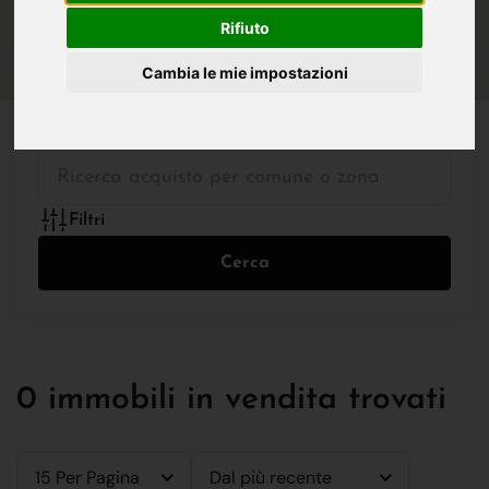
IN VENDITA
IN AFFITTO
Rifiuto
Cambia le mie impostazioni
Tutte le Tipologie
Filtri
Cerca
0 immobili in vendita trovati
15 Per Pagina
Dal più recente