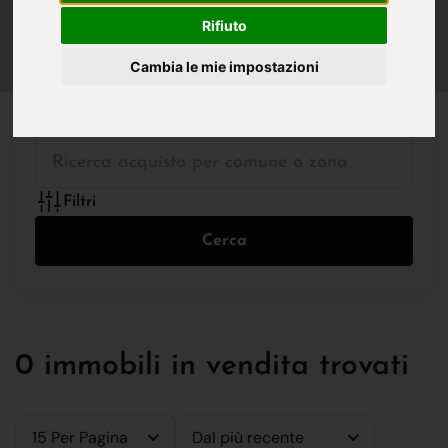
IN VENDITA
IN AFFITTO
Rifiuto
Cambia le mie impostazioni
Tutte le Tipologie
Filtri
Cerca
0 immobili in vendita trovati
15 Per Pagina
Dal più recente