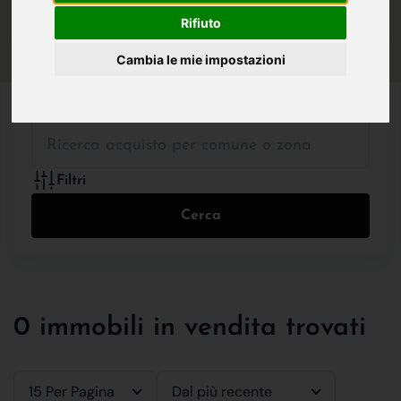
IN VENDITA
IN AFFITTO
Rifiuto
Cambia le mie impostazioni
Tutte le Tipologie
Filtri
Cerca
0 immobili in vendita trovati
15 Per Pagina
Dal più recente