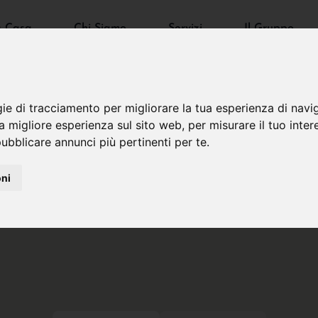
a Casa
Chi Siamo
Servizi
Il Gruppo
gie di tracciamento per migliorare la tua esperienza di navi
na migliore esperienza sul sito web
,
per misurare il tuo inter
ubblicare annunci più pertinenti per te
.
oni