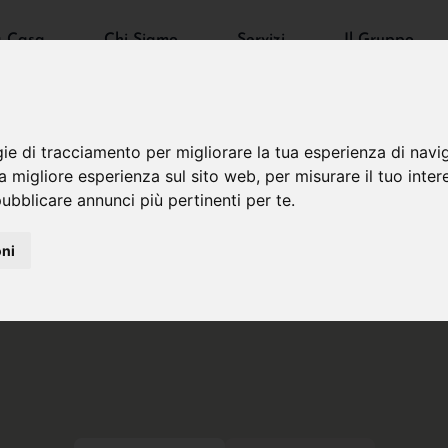
a Casa
Chi Siamo
Servizi
Il Gruppo
gie di tracciamento per migliorare la tua esperienza di navi
na migliore esperienza sul sito web
,
per misurare il tuo inter
ubblicare annunci più pertinenti per te
.
oni