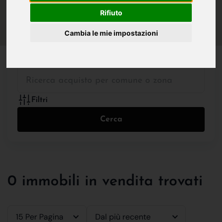
IN VENDITA
IN AFFITTO
Rifiuto
Cambia le mie impostazioni
Tutte le Tipologie
Filtri
Cerca
0 immobili in vendita trovati
15 Per Pagina
Dal più recente