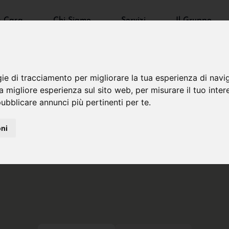
a Casa
Chi Siamo
Servizi
Il Gruppo
gie di tracciamento per migliorare la tua esperienza di navi
na migliore esperienza sul sito web
,
per misurare il tuo inter
ubblicare annunci più pertinenti per te
.
oni