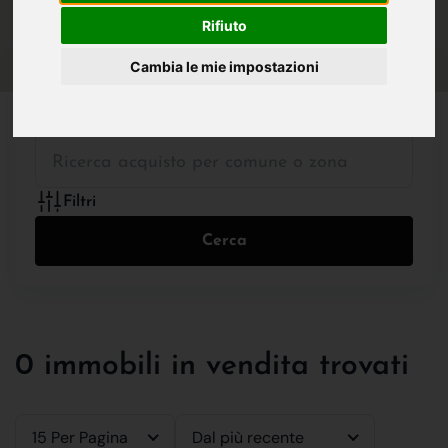
IN VENDITA
IN AFFITTO
Rifiuto
Cambia le mie impostazioni
Tutte le Tipologie
Filtri
Cerca
0 immobili in vendita trovati
15 Per Pagina
Dal più recente