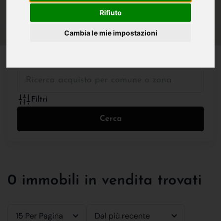
IN VENDITA
IN AFFITTO
Rifiuto
Cambia le mie impostazioni
Tutte le Tipologie
Filtri
Cerca
0 immobili in vendita trovati
15 Per Pagina
Dal più recente