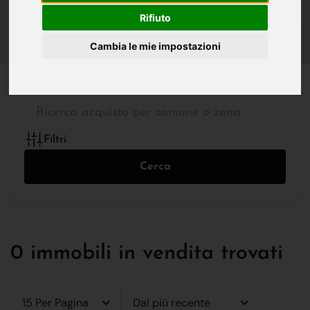
IN VENDITA
IN AFFITTO
Rifiuto
Cambia le mie impostazioni
Tutte le Tipologie
Filtri
Cerca
0 immobili in vendita trovati
15 Per Pagina
Dal più recente