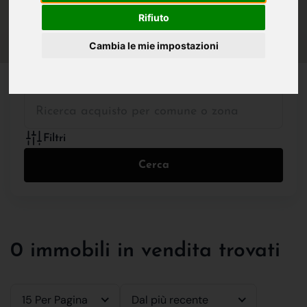
IN VENDITA
IN AFFITTO
Rifiuto
Cambia le mie impostazioni
Tutte le Tipologie
Filtri
Cerca
0 immobili in vendita trovati
15 Per Pagina
Dal più recente