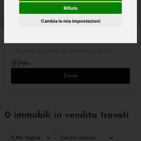
IN VENDITA
IN AFFITTO
Rifiuto
Cambia le mie impostazioni
Tutte le Tipologie
Filtri
Cerca
0 immobili in vendita trovati
15 Per Pagina
Dal più recente