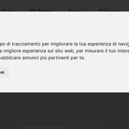
a Casa
Chi Siamo
Servizi
Il Gruppo
gie di tracciamento per migliorare la tua esperienza di navi
na migliore esperienza sul sito web
,
per misurare il tuo inter
ubblicare annunci più pertinenti per te
.
oni